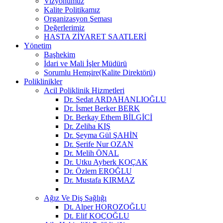
Vizyonumuz
Kalite Politikamız
Organizasyon Şeması
Değerlerimiz
HASTA ZİYARET SAATLERİ
Yönetim
Başhekim
İdari ve Mali İşler Müdürü
Sorumlu Hemşire(Kalite Direktörü)
Poliklinikler
Acil Poliklinik Hizmetleri
Dr. Sedat ARDAHANLIOĞLU
Dr. İsmet Berker BERK
Dr. Berkay Ethem BİLGİCİ
Dr. Zeliha KIŞ
Dr. Şeyma Gül ŞAHİN
Dr. Şerife Nur OZAN
Dr. Melih ÖNAL
Dr. Utku Ayberk KOÇAK
Dr. Özlem EROĞLU
Dr. Mustafa KIRMAZ
Ağız Ve Diş Sağlığı
Dt. Alper HOROZOĞLU
Dt. Elif KOÇOĞLU