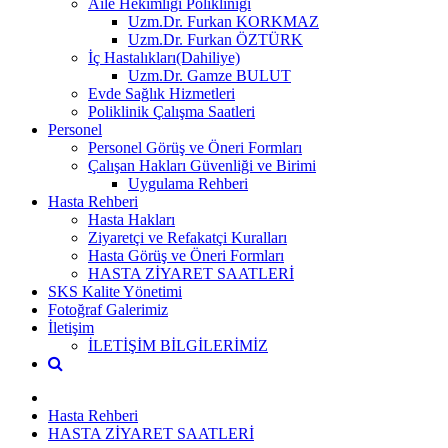
Aile Hekimliği Polikliniği
Uzm.Dr. Furkan KORKMAZ
Uzm.Dr. Furkan ÖZTÜRK
İç Hastalıkları(Dahiliye)
Uzm.Dr. Gamze BULUT
Evde Sağlık Hizmetleri
Poliklinik Çalışma Saatleri
Personel
Personel Görüş ve Öneri Formları
Çalışan Hakları Güvenliği ve Birimi
Uygulama Rehberi
Hasta Rehberi
Hasta Hakları
Ziyaretçi ve Refakatçi Kuralları
Hasta Görüş ve Öneri Formları
HASTA ZİYARET SAATLERİ
SKS Kalite Yönetimi
Fotoğraf Galerimiz
İletişim
İLETİŞİM BİLGİLERİMİZ
Hasta Rehberi
HASTA ZİYARET SAATLERİ