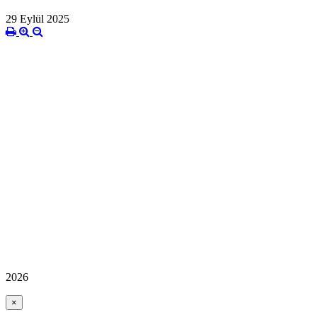
29 Eylül 2025
Sorumlu Hemşire (Kali
Fadime GÜ
2026
×