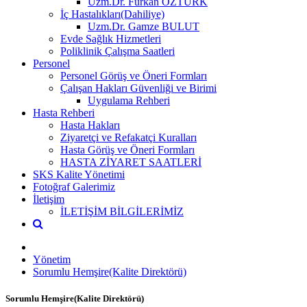
Uzm.Dr. Furkan ÖZTÜRK
İç Hastalıkları(Dahiliye)
Uzm.Dr. Gamze BULUT
Evde Sağlık Hizmetleri
Poliklinik Çalışma Saatleri
Personel
Personel Görüş ve Öneri Formları
Çalışan Hakları Güvenliği ve Birimi
Uygulama Rehberi
Hasta Rehberi
Hasta Hakları
Ziyaretçi ve Refakatçi Kuralları
Hasta Görüş ve Öneri Formları
HASTA ZİYARET SAATLERİ
SKS Kalite Yönetimi
Fotoğraf Galerimiz
İletişim
İLETİŞİM BİLGİLERİMİZ
Yönetim
Sorumlu Hemşire(Kalite Direktörü)
Sorumlu Hemşire(Kalite Direktörü)