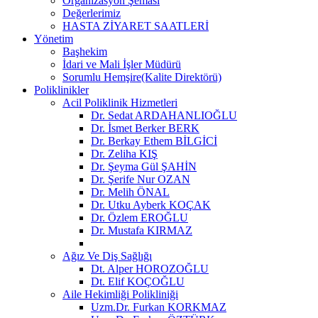
Organizasyon Şeması
Değerlerimiz
HASTA ZİYARET SAATLERİ
Yönetim
Başhekim
İdari ve Mali İşler Müdürü
Sorumlu Hemşire(Kalite Direktörü)
Poliklinikler
Acil Poliklinik Hizmetleri
Dr. Sedat ARDAHANLIOĞLU
Dr. İsmet Berker BERK
Dr. Berkay Ethem BİLGİCİ
Dr. Zeliha KIŞ
Dr. Şeyma Gül ŞAHİN
Dr. Şerife Nur OZAN
Dr. Melih ÖNAL
Dr. Utku Ayberk KOÇAK
Dr. Özlem EROĞLU
Dr. Mustafa KIRMAZ
Ağız Ve Diş Sağlığı
Dt. Alper HOROZOĞLU
Dt. Elif KOÇOĞLU
Aile Hekimliği Polikliniği
Uzm.Dr. Furkan KORKMAZ