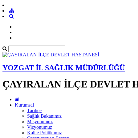
YOZGAT İL SAĞLIK MÜDÜRLÜĞÜ
ÇAYIRALAN İLÇE DEVLET 
Kurumsal
Tarihçe
Sağlık Bakanımız
Misyonumuz
Vizyonumuz
Kalite Politikamız