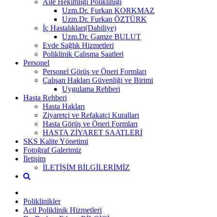
Aile Hekimliği Polikliniği
Uzm.Dr. Furkan KORKMAZ
Uzm.Dr. Furkan ÖZTÜRK
İç Hastalıkları(Dahiliye)
Uzm.Dr. Gamze BULUT
Evde Sağlık Hizmetleri
Poliklinik Çalışma Saatleri
Personel
Personel Görüş ve Öneri Formları
Çalışan Hakları Güvenliği ve Birimi
Uygulama Rehberi
Hasta Rehberi
Hasta Hakları
Ziyaretçi ve Refakatçi Kuralları
Hasta Görüş ve Öneri Formları
HASTA ZİYARET SAATLERİ
SKS Kalite Yönetimi
Fotoğraf Galerimiz
İletişim
İLETİŞİM BİLGİLERİMİZ
Poliklinikler
Acil Poliklinik Hizmetleri