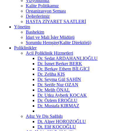
Vizyonumuz
Kalite Politikamız
Organizasyon Şeması
Değerlerimiz
HASTA ZİYARET SAATLERİ
Yönetim
Başhekim
İdari ve Mali İşler Müdürü
Sorumlu Hemşire(Kalite Direktörü)
Poliklinikler
Acil Poliklinik Hizmetleri
Dr. Sedat ARDAHANLIOĞLU
Dr. İsmet Berker BERK
Dr. Berkay Ethem BİLGİCİ
Dr. Zeliha KIŞ
Dr. Şeyma Gül ŞAHİN
Dr. Şerife Nur OZAN
Dr. Melih ÖNAL
Dr. Utku Ayberk KOÇAK
Dr. Özlem EROĞLU
Dr. Mustafa KIRMAZ
Ağız Ve Diş Sağlığı
Dt. Alper HOROZOĞLU
Dt. Elif KOÇOĞLU