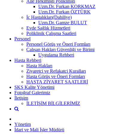
Aile Hekimliği Polikliniği
Uzm.Dr. Furkan KORKMAZ
Uzm.Dr. Furkan ÖZTÜRK
İç Hastalıkları(Dahiliye)
Uzm.Dr. Gamze BULUT
Evde Sağlık Hizmetleri
Poliklinik Çalışma Saatleri
Personel
Personel Görüş ve Öneri Formları
Çalışan Hakları Güvenliği ve Birimi
Uygulama Rehberi
Hasta Rehberi
Hasta Hakları
Ziyaretçi ve Refakatçi Kuralları
Hasta Görüş ve Öneri Formları
HASTA ZİYARET SAATLERİ
SKS Kalite Yönetimi
Fotoğraf Galerimiz
İletişim
İLETİŞİM BİLGİLERİMİZ
Yönetim
İdari ve Mali İşler Müdürü