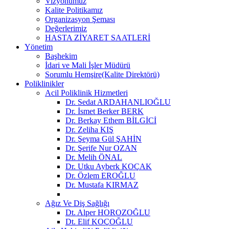
Vizyonumuz
Kalite Politikamız
Organizasyon Şeması
Değerlerimiz
HASTA ZİYARET SAATLERİ
Yönetim
Başhekim
İdari ve Mali İşler Müdürü
Sorumlu Hemşire(Kalite Direktörü)
Poliklinikler
Acil Poliklinik Hizmetleri
Dr. Sedat ARDAHANLIOĞLU
Dr. İsmet Berker BERK
Dr. Berkay Ethem BİLGİCİ
Dr. Zeliha KIŞ
Dr. Şeyma Gül ŞAHİN
Dr. Şerife Nur OZAN
Dr. Melih ÖNAL
Dr. Utku Ayberk KOÇAK
Dr. Özlem EROĞLU
Dr. Mustafa KIRMAZ
Ağız Ve Diş Sağlığı
Dt. Alper HOROZOĞLU
Dt. Elif KOÇOĞLU