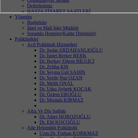
Organizasyon Şeması
Değerlerimiz
HASTA ZİYARET SAATLERİ
Yönetim
Başhekim
İdari ve Mali İşler Müdürü
Sorumlu Hemşire(Kalite Direktörü)
Poliklinikler
Acil Poliklinik Hizmetleri
Dr. Sedat ARDAHANLIOĞLU
Dr. İsmet Berker BERK
Dr. Berkay Ethem BİLGİCİ
Dr. Zeliha KIŞ
Dr. Şeyma Gül ŞAHİN
Dr. Şerife Nur OZAN
Dr. Melih ÖNAL
Dr. Utku Ayberk KOÇAK
Dr. Özlem EROĞLU
Dr. Mustafa KIRMAZ
Ağız Ve Diş Sağlığı
Dt. Alper HOROZOĞLU
Dt. Elif KOÇOĞLU
Aile Hekimliği Polikliniği
Uzm.Dr. Furkan KORKMAZ