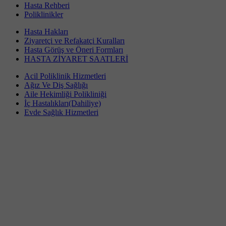
Hasta Rehberi
Poliklinikler
Hasta Hakları
Ziyaretçi ve Refakatçi Kuralları
Hasta Görüş ve Öneri Formları
HASTA ZİYARET SAATLERİ
Acil Poliklinik Hizmetleri
Ağız Ve Diş Sağlığı
Aile Hekimliği Polikliniği
İç Hastalıkları(Dahiliye)
Evde Sağlık Hizmetleri