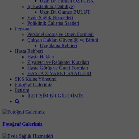
Uzm.Dr. Furkan ÖZTÜRK
İç Hastalıkları(Dahiliye)
Uzm.Dr. Gamze BULUT
Evde Sağlık Hizmetleri
Poliklinik Çalışma Saatleri
Personel
Personel Görüş ve Öneri Formları
Çalışan Hakları Güvenliği ve Birimi
Uygulama Rehberi
Hasta Rehberi
Hasta Hakları
Ziyaretçi ve Refakatçi Kuralları
Hasta Görüş ve Öneri Formları
HASTA ZİYARET SAATLERİ
SKS Kalite Yönetimi
Fotoğraf Galerimiz
İletişim
İLETİŞİM BİLGİLERİMİZ
Fotoğraf Galerimiz